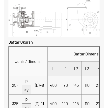
Daftar Ukuran
Daftar Dimensi
Jenis / Dimensi
L
L1
L2
L3
H
p
(D)-8
25F
400
190
145
110
210
ay
p
(D)-11
32F
400
190
145
110
210