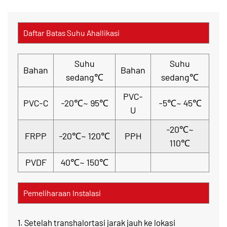
Daftar Batas Suhu Ahallikasi
Suhu
Suhu
Bahan
Bahan
sedang℃
sedang℃
PVC-
PVC-C
-20℃~ 95℃
-5℃~ 45℃
U
-20℃~
FRPP
-20℃~ 120℃
PPH
110℃
PVDF
40℃~ 150℃
Pemeliharaan Instalasi
1. Setelah transhalortasi jarak jauh ke lokasi