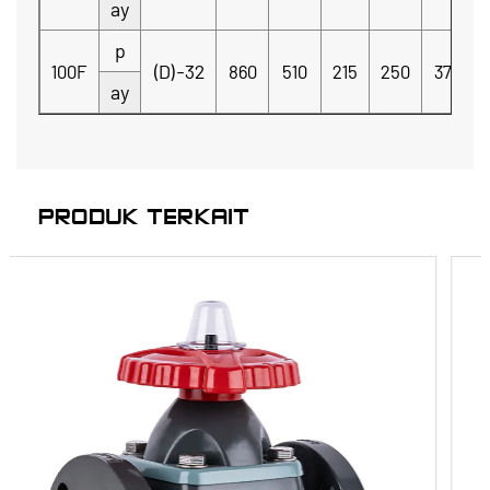
ay
p
(D)-32
100F
860
510
215
250
370
ay
PRODUK TERKAIT