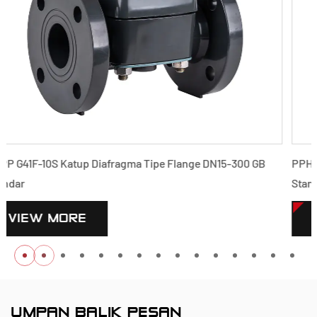
 GB
PPH G41F-10S Flange Type Diaphragm Valve DN15-300 GB
Standar
VIEW MORE
UMPAN BALIK PESAN