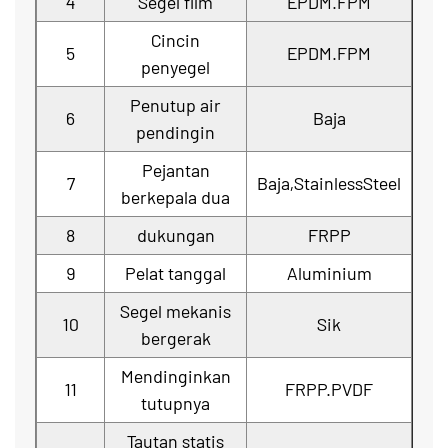
4
Segel film
EPDM.FPM
Cincin
5
EPDM.FPM
penyegel
Penutup air
6
Baja
pendingin
Pejantan
7
Baja,StainlessSteel
berkepala dua
8
dukungan
FRPP
9
Pelat tanggal
Aluminium
Segel mekanis
10
Sik
bergerak
Mendinginkan
11
FRPP.PVDF
tutupnya
Tautan statis