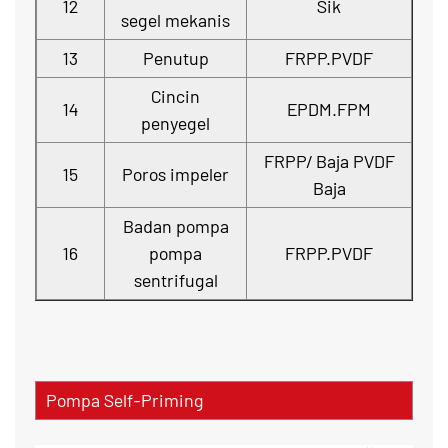
12
Sik
segel mekanis
13
Penutup
FRPP.PVDF
Cincin
14
EPDM.FPM
penyegel
FRPP/ Baja PVDF
15
Poros impeler
Baja
Badan pompa
16
pompa
FRPP.PVDF
sentrifugal
Pompa Self-Priming