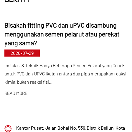
mempertahankan keunggulan kompetitif kami di
industri.
Bisakah fitting PVC dan uPVC disambung
Dipandu oleh prinsip “Berbasis Teknologi,
menggunakan semen pelarut atau perekat
Mengikuti Perkembangan Zaman,” Kaixin
yang sama?
mengalokasikan hampir RMB 10 juta per tahun
2026-07-29
untuk penelitian dan pengembangan. Kami
memastikan kualitas produk yang unggul melalui
Instalasi & Teknik Hanya Beberapa Semen Pelarut yang Cocok
untuk PVC dan UPVC Ikatan antara dua pipa merupakan reaksi
manufaktur otomatis terstandar dan sumber bahan
kimia, bukan reaksi fisi...
baku impor yang ketat. Selaras dengan strategi
pengembangan internasional kami, kami terus
READ MORE
memantau tren pasar global dan memanfaatkan
saluran digital untuk menghadirkan produk “Made
in China” berkualitas tinggi kepada pelanggan di
Kantor Pusat: Jalan Bohai No. 539, Distrik Beilun, Kota
seluruh dunia.