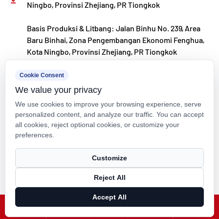
Ningbo, Provinsi Zhejiang, PR Tiongkok
Ningbo • Basis Litbang & Produksi Fenghua
Basis Produksi & Litbang: Jalan Binhu No. 239, Area
Dengan total investasi sebesar RMB 200 juta, Kaixin
Baru Binhai, Zona Pengembangan Ekonomi Fenghua,
Ultra-Pure Pipe Technology (Ningbo) Co., Ltd. telah
Kota Ningbo, Provinsi Zhejiang, PR Tiongkok
mendirikan laboratorium material baru bekerja
kxpv@kxpv.com
sama dengan universitas dan lembaga penelitian,
Cookie Consent
We value your privacy
membangun basis manufaktur modern, dan
+86-18067123177
We use cookies to improve your browsing experience, serve
memasang 8 jalur produksi otomatis untuk plastik
personalized content, and analyze our traffic. You can accept
yang dimodifikasi dan 8 untuk bahan polimer.
all cookies, reject optional cookies, or customize your
preferences.
Fasilitas ini didedikasikan untuk penelitian dan
pengembangan, produksi, dan penerapan bahan
Hak Cipta © Kaixin Pipeline Technologies Co., Ltd. Semua Hak
Customize
Dilindungi Undang-undang.
plastik dan polimer baru yang dimodifikasi. Kaixin
Reject All
Technical Support ：
Smart Cloud
juga berkomitmen untuk menarik talenta terbaik
Accept All
dari berbagai disiplin ilmu, terus mendorong
X
Facebook
Produk
Berita
inovasi produk dan pengembangan merek, dengan