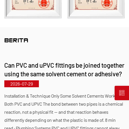
dengan rangkaian tipe dan spesifikasi yang
lengkap. Khususnya, katup kupu-kupu kami dapat
mencapai diameter DN1000, sementara pipa dan
perlengkapannya dapat diperluas hingga DN800,
mengatasi kesenjangan pasar dan
BERITA
mempertahankan keunggulan kompetitif kami di
industri.
Can PVC and uPVC fittings be joined together
Dipandu oleh prinsip “Berbasis Teknologi,
using the same solvent cement or adhesive?
Mengikuti Perkembangan Zaman,” Kaixin
2026-07-29
mengalokasikan hampir RMB 10 juta per tahun
untuk penelitian dan pengembangan. Kami
Installation & Technique Only Some Solvent Cements Work for
memastikan kualitas produk yang unggul melalui
Both PVC and UPVC The bond between two pipes is a chemical
reaction, not a physical fit — and that reaction behaves
manufaktur otomatis berstandar dan sumber
differently depending on what the plastic is made of. 8 min
bahan baku impor yang ketat. Selaras dengan
read · Plumbing Systems PVC and UPVC fittings cannot alway...