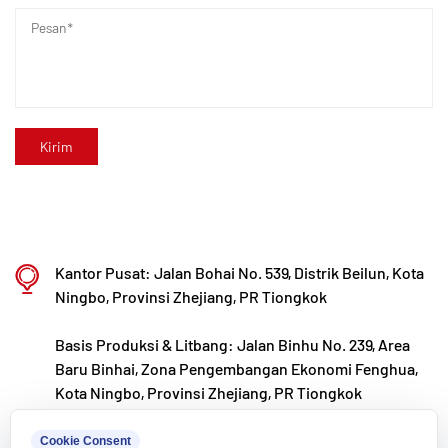
pengembangan, produksi, dan penerapan bahan
plastik dan polimer baru yang dimodifikasi. Kaixin
juga berkomitmen untuk menarik talenta terbaik
dari berbagai disiplin ilmu, terus mendorong
inovasi produk dan pengembangan merek, dengan
tujuan menjadi pemimpin yang diakui secara global
dalam penelitian dan pengembangan serta
pembuatan katup, pipa, dan alat kelengkapan
polimer.
Kantor Pusat: Jalan Bohai No. 539, Distrik Beilun, Kota
Ningbo, Provinsi Zhejiang, PR Tiongkok
Basis Produksi & Litbang: Jalan Binhu No. 239, Area
Baru Binhai, Zona Pengembangan Ekonomi Fenghua,
Kota Ningbo, Provinsi Zhejiang, PR Tiongkok
kxpv@kxpv.com
Cookie Consent