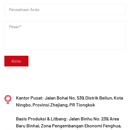
yang dimodifikasi dan 8 untuk bahan polimer.
Fasilitas ini didedikasikan untuk penelitian dan
pengembangan, produksi, dan penerapan bahan
plastik dan polimer baru yang dimodifikasi. Kaixin
juga berkomitmen untuk menarik talenta terbaik
dari berbagai disiplin ilmu, terus mendorong
inovasi produk dan pengembangan merek, dengan
tujuan menjadi pemimpin yang diakui secara global
dalam penelitian dan pengembangan serta
pembuatan katup, pipa, dan alat kelengkapan
polimer.
Kantor Pusat: Jalan Bohai No. 539, Distrik Beilun, Kota
Ningbo, Provinsi Zhejiang, PR Tiongkok
Basis Produksi & Litbang: Jalan Binhu No. 239, Area
Baru Binhai, Zona Pengembangan Ekonomi Fenghua,