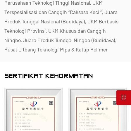
Perusahaan Teknologi Tinggi Nasional, UKM
Terspesialisasi dan Canggih “Raksasa Kecil”, Juara
Produk Tunggal Nasional (Budidaya), UKM Berbasis
Teknologi Provinsi, UKM Khusus dan Canggih
Ningbo, Juara Produk Tunggal Ningbo (Budidaya),
Pusat Litbang Teknologi Pipa & Katup Polimer
Ningbo, Pabrik Ramah Lingkungan Tingkat Distrik,
Perusahaan Inovasi Manajemen Bintang Empat
SERTIFIKAT KEHORMATAN
Ningbo, dan Kematangan Kemampuan Manajemen
Data Perusahaan Tingkat 2.
Kami mengkhususkan diri dalam pengembangan,
produksi, dan penyediaan produk tahan korosi non-
logam untuk aplikasi kimia, termasuk katup plastik,
pipa, alat kelengkapan pipa, dan pompa tahan