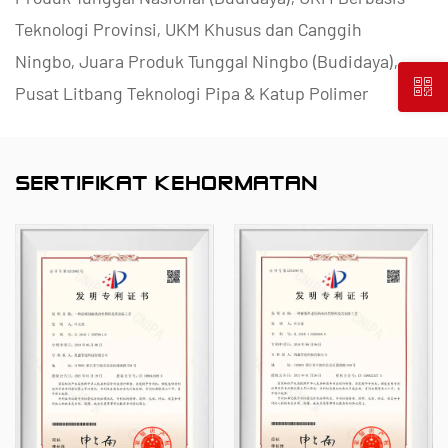
Teknologi Provinsi, UKM Khusus dan Canggih
Ningbo, Juara Produk Tunggal Ningbo (Budidaya),
Pusat Litbang Teknologi Pipa & Katup Polimer
Ningbo, Pabrik Ramah Lingkungan Tingkat Distrik,
Perusahaan Inovasi Manajemen Bintang Empat
SERTIFIKAT KEHORMATAN
Ningbo, dan Kematangan Kemampuan Manajemen
Data Perusahaan Tingkat 2.
Kami mengkhususkan diri dalam pengembangan,
produksi, dan penyediaan produk tahan korosi non-
logam untuk aplikasi kimia, termasuk katup plastik,
pipa, alat kelengkapan pipa, dan pompa tahan
korosi. Portofolio produk kami mencakup material
seperti PVC-C, PVC-U, PVDF, PPH, dan FRPP,
dengan rangkaian tipe dan spesifikasi yang