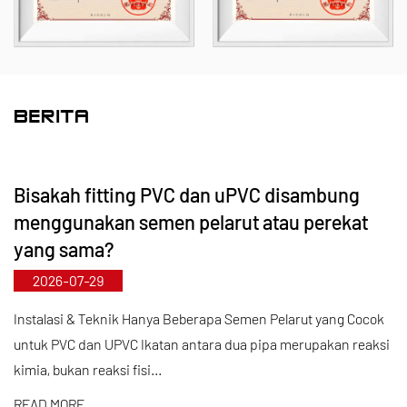
lengkap. Khususnya, katup kupu-kupu kami dapat
mencapai diameter DN1000, sementara pipa dan
perlengkapannya dapat diperluas hingga DN800,
mengatasi kesenjangan pasar dan
BERITA
mempertahankan keunggulan kompetitif kami di
industri.
Bisakah fitting PVC dan uPVC disambung
Dipandu oleh prinsip “Berbasis Teknologi,
menggunakan semen pelarut atau perekat
Mengikuti Perkembangan Zaman,” Kaixin
yang sama?
mengalokasikan hampir RMB 10 juta per tahun
2026-07-29
untuk penelitian dan pengembangan. Kami
memastikan kualitas produk yang unggul melalui
Instalasi & Teknik Hanya Beberapa Semen Pelarut yang Cocok
untuk PVC dan UPVC Ikatan antara dua pipa merupakan reaksi
manufaktur otomatis terstandar dan sumber bahan
kimia, bukan reaksi fisi...
baku impor yang ketat. Selaras dengan strategi
pengembangan internasional kami, kami terus
READ MORE