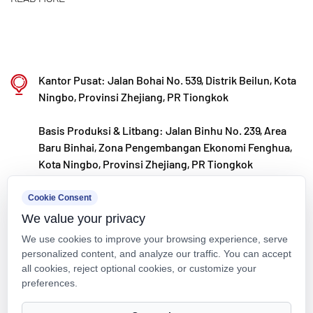
memantau tren pasar global dan memanfaatkan
saluran digital untuk menghadirkan produk “Made
in China” berkualitas tinggi kepada pelanggan di
Kantor Pusat: Jalan Bohai No. 539, Distrik Beilun, Kota
seluruh dunia.
Ningbo, Provinsi Zhejiang, PR Tiongkok
Ningbo • Basis Litbang & Produksi Fenghua
Basis Produksi & Litbang: Jalan Binhu No. 239, Area
Dengan total investasi sebesar RMB 200 juta, Kaixin
Baru Binhai, Zona Pengembangan Ekonomi Fenghua,
Ultra-Pure Pipe Technology (Ningbo) Co., Ltd. telah
Kota Ningbo, Provinsi Zhejiang, PR Tiongkok
mendirikan laboratorium material baru bekerja
kxpv@kxpv.com
sama dengan universitas dan lembaga penelitian,
Cookie Consent
We value your privacy
membangun basis manufaktur modern, dan
+86-18067123177
We use cookies to improve your browsing experience, serve
memasang 8 jalur produksi otomatis untuk plastik
personalized content, and analyze our traffic. You can accept
yang dimodifikasi dan 8 untuk bahan polimer.
all cookies, reject optional cookies, or customize your
preferences.
Fasilitas ini didedikasikan untuk penelitian dan
pengembangan, produksi, dan penerapan bahan