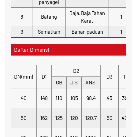
penyegel
Baja, Baja Tahan
8
Batang
1
Karat
9
Sematkan
Bahan paduan
1
Daftar Dimensi
D2
DN(mm)
D1
D3
T
GB
JIS
ANSI
40
148
110
105
98.4
45
39
4
50
162
125
120
120.7
50
40