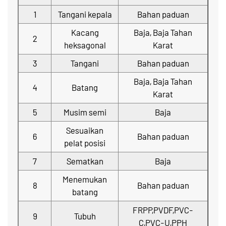
1
Tangani kepala
Bahan paduan
Kacang
Baja, Baja Tahan
2
heksagonal
Karat
3
Tangani
Bahan paduan
Baja, Baja Tahan
4
Batang
Karat
5
Musim semi
Baja
Sesuaikan
6
Bahan paduan
pelat posisi
7
Sematkan
Baja
Menemukan
8
Bahan paduan
batang
FRPP,PVDF,PVC-
9
Tubuh
C,PVC-U,PPH