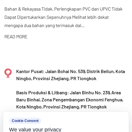
memastikan kualitas produk yang unggul melalui
Bahan & Rekayasa Tidak, Perlengkapan PVC dan UPVC Tidak
Dapat Dipertukarkan Sepenuhnya Melihat lebih dekat
manufaktur otomatis terstandar dan sumber bahan
mengapa dua bahan yang termasuk dal...
baku impor yang ketat. Selaras dengan strategi
pengembangan internasional kami, kami terus
READ MORE
memantau tren pasar global dan memanfaatkan
saluran digital untuk menghadirkan produk “Made
in China” berkualitas tinggi kepada pelanggan di
Kantor Pusat: Jalan Bohai No. 539, Distrik Beilun, Kota
seluruh dunia.
Ningbo, Provinsi Zhejiang, PR Tiongkok
Ningbo • Basis Litbang & Produksi Fenghua
Basis Produksi & Litbang: Jalan Binhu No. 239, Area
Dengan total investasi sebesar RMB 200 juta, Kaixin
Baru Binhai, Zona Pengembangan Ekonomi Fenghua,
Ultra-Pure Pipe Technology (Ningbo) Co., Ltd. telah
Kota Ningbo, Provinsi Zhejiang, PR Tiongkok
mendirikan laboratorium material baru bekerja
kxpv@kxpv.com
sama dengan universitas dan lembaga penelitian,
Cookie Consent
We value your privacy
membangun basis manufaktur modern, dan
+86-18067123177