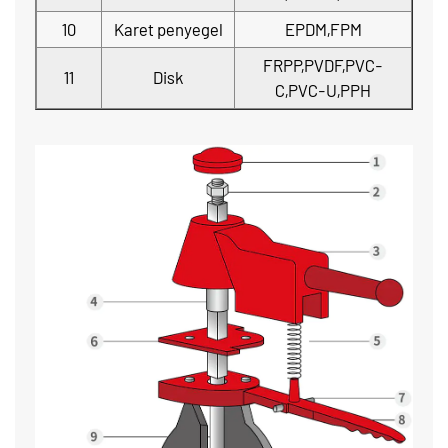
10
Karet penyegel
EPDM,FPM
FRPP,PVDF,PVC-
11
Disk
C,PVC-U,PPH