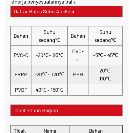
kinerja penyesuaiannya baik.
Daftar Batas Suhu Aplikasi
Suhu
Suhu
Bahan
Bahan
sedang℃
sedang℃
PVC-
PVC-C
-20℃~ 95℃
-5℃~ 45℃
U
-20℃~
FRPP
-20℃~ 120℃
PPH
110℃
PVDF
40℃~ 150℃
Tabel Bahan Bagian
Tidak.
Nama
Bahan