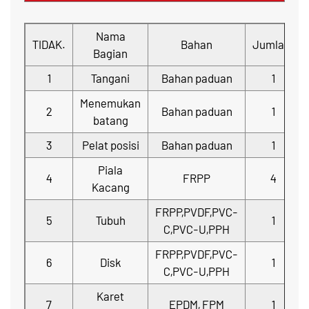
Nama
TIDAK.
Bahan
Jumlah.
Bagian
1
Tangani
Bahan paduan
1
Menemukan
2
Bahan paduan
1
batang
3
Pelat posisi
Bahan paduan
1
Piala
4
FRPP
4
Kacang
FRPP,PVDF,PVC-
5
Tubuh
1
C,PVC-U,PPH
FRPP,PVDF,PVC-
6
Disk
1
C,PVC-U,PPH
Karet
7
EPDM, FPM
1