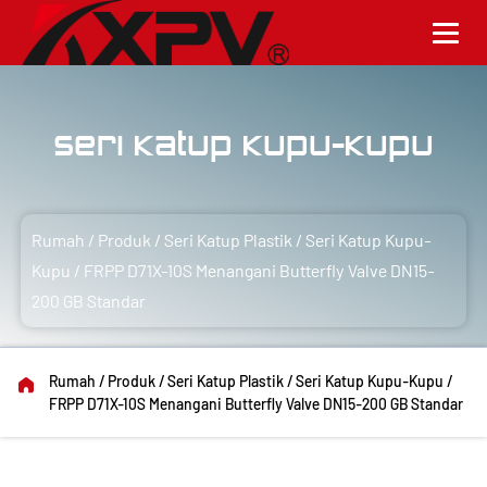
Seri Katup Kupu-Kupu
Rumah
/
Produk
/
Seri Katup Plastik
/
Seri Katup Kupu-
Kupu
/
FRPP D71X-10S Menangani Butterfly Valve DN15-
200 GB Standar
Rumah
/
Produk
/
Seri Katup Plastik
/
Seri Katup Kupu-Kupu
/
FRPP D71X-10S Menangani Butterfly Valve DN15-200 GB Standar