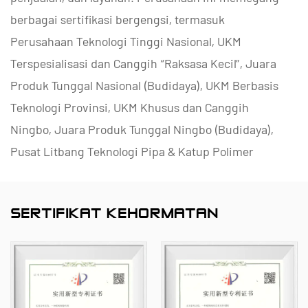
berbagai sertifikasi bergengsi, termasuk
Perusahaan Teknologi Tinggi Nasional, UKM
Terspesialisasi dan Canggih “Raksasa Kecil”, Juara
Produk Tunggal Nasional (Budidaya), UKM Berbasis
Teknologi Provinsi, UKM Khusus dan Canggih
Ningbo, Juara Produk Tunggal Ningbo (Budidaya),
Pusat Litbang Teknologi Pipa & Katup Polimer
Ningbo, Pabrik Ramah Lingkungan Tingkat Distrik,
Perusahaan Inovasi Manajemen Bintang Empat
SERTIFIKAT KEHORMATAN
Ningbo, dan Kematangan Kemampuan Manajemen
Data Perusahaan Tingkat 2.
Kami mengkhususkan diri dalam pengembangan,
produksi, dan penyediaan produk tahan korosi non-
logam untuk aplikasi kimia, termasuk katup plastik,