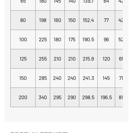
65
180
145
140
139.7
64
42
80
198
160
150
152.4
77
42
8
100
225
180
175
190.5
96
52
8
125
255
210
210
215.9
120
61
150
285
240
240
241.3
145
71
200
340
295
290
298.5
196.5
81
Φ